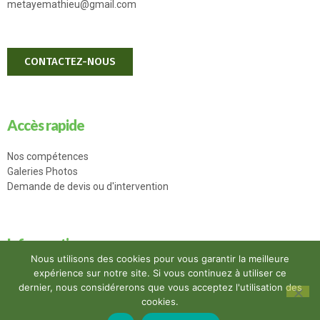
metayemathieu@gmail.com
CONTACTEZ-NOUS
Accès rapide
Nos compétences
Galeries Photos
Demande de devis ou d'intervention
Infos pratiques
Nous utilisons des cookies pour vous garantir la meilleure
expérience sur notre site. Si vous continuez à utiliser ce
Mentions légales
dernier, nous considérerons que vous acceptez l'utilisation des
Accessibilité
cookies.