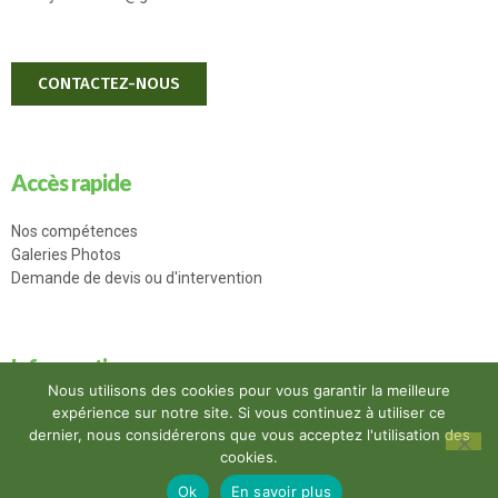
CONTACTEZ-NOUS
Accès rapide
Nos compétences
Galeries Photos
Demande de devis ou d'intervention
Infos pratiques
Nous utilisons des cookies pour vous garantir la meilleure
expérience sur notre site. Si vous continuez à utiliser ce
Mentions légales
dernier, nous considérerons que vous acceptez l'utilisation des
Accessibilité
cookies.
Ok
En savoir plus